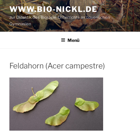
Zum
WWW.BIO-NICKL.DE
Inhalt
zur Didaktik des Biologie-Unterrichts an bayerischen
springen
Gymnasien
Menü
Feldahorn (Acer campestre)