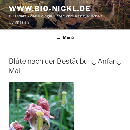
Zum
WWW.BIO-NICKL.DE
Inhalt
zur Didaktik des Biologie-Unterrichts an bayerischen
springen
Gymnasien
Menü
Blüte nach der Bestäubung Anfang
Mai