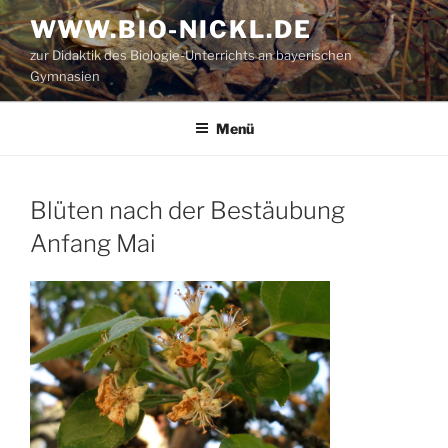
Zum
WWW.BIO-NICKL.DE
Inhalt
zur Didaktik des Biologie-Unterrichts an bayerischen
springen
Gymnasien
Menü
Blüten nach der Bestäubung
Anfang Mai