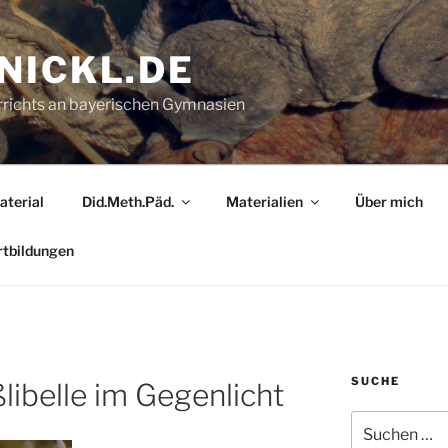
NICKL.DE
errichts an bayerischen Gymnasien
aterial
Did.Meth.Päd.
Materialien
Über mich
rtbildungen
SUCHE
libelle im Gegenlicht
Suche
nach: