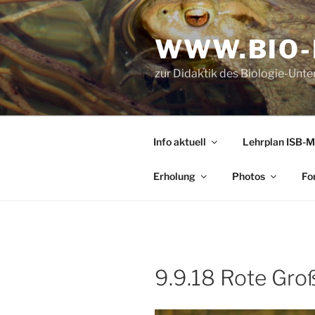
Zum
Inhalt
WWW.BIO-
springen
zur Didaktik des Biologie-Unt
Info aktuell
Lehrplan ISB-M
Erholung
Photos
Fo
9.9.18 Rote Groß